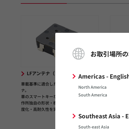
お取引場所の
LFアンテナ（アンテナコイル）
無給
Americas - Englis
（Para
車載基準に適合したLF帯RFID用のアンテ
Devi
North America
ナ。
South America
車のスマートキーなどに使用され、村田製
アンテナ
作所独自の形状・樹脂封止技術により高感
るデバイ
度化・高耐久性を実現した製品です。
強力に電
Southeast Asia - 
化し、ア
ンテナ部
South-east Asia