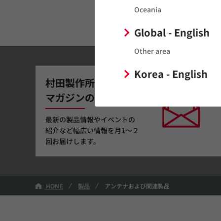
す。
Oceania
Global - English
Other area
Korea - English
村田製作所メール
マガジンの登録
最新の製品情報やイベントの
紹介など幅広い情報を月1～２
回お届けします。
HOME
製品
アンテナおよび関連製品