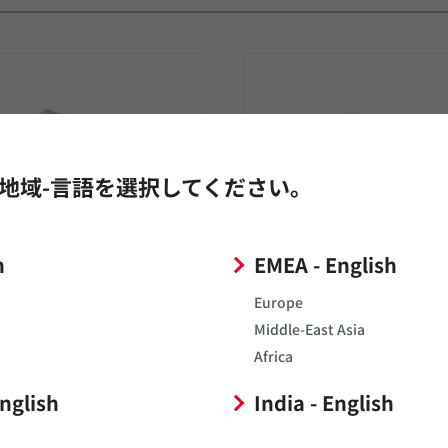
地域-言語を選択してください。
電素子結合デバイス
アンテナ間干渉改善デバ
h
EMEA - English
sitic Element Coupling
（Radisol）
ce）
Europe
近傍アンテナ間の干渉を抑え、
Middle-East Asia
性を改善するデバイスです。LC
特性の広帯域化と小型化に貢献す
Africa
路を実装する従来の干渉対策と
スです。無給電素子とアンテナを
マッチング回路に新たに実装ラ
磁界結合させ、アンテナを広帯域
English
India - English
することなく、かつマッチング
ンテナ効率を改善することで、ア
を与えることなくアンテナ放射
の小型化をはかることができま
をはかることができます。