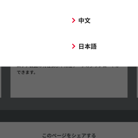
中文
日本語
SimSurfing
ムラタ製品の特性表示や特性データのダウンロードが
できます。
このページをシェアする