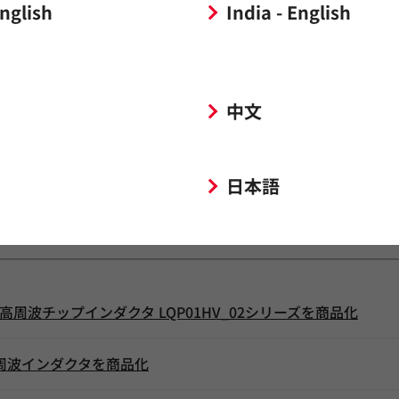
English
India - English
中文
日本語
イズ高周波チップインダクタ LQP01HV_02シリーズを商品化
高周波インダクタを商品化