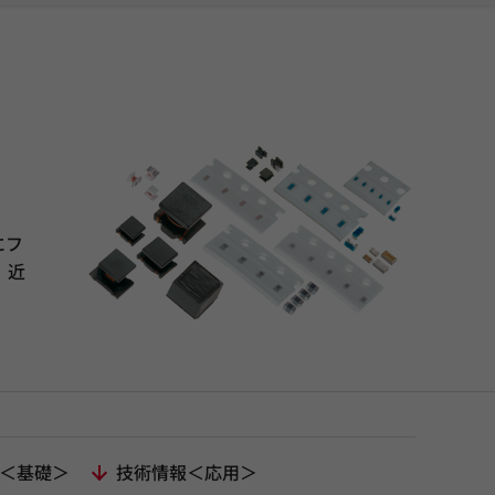
にフ
、近
＜基礎＞
技術情報＜応用＞