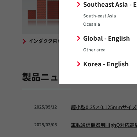
Southeast Asia - 
South-east Asia
Oceania
Global - English
インダクタ内蔵基板（iPaS™）
Other area
Korea - English
製品ニュース
超小型0.25×0.125mmサ
2025/05/12
車載通信機器用HighQ対応
2025/03/05