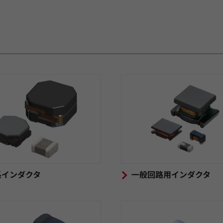
系インダクタ
一般回路用インダクタ