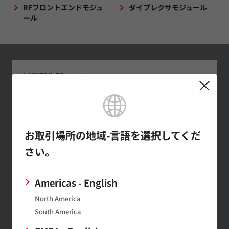
RFフロントエンドモジュ
ダイプレクサモジュール
ール
村田製作所メール
マガジンの登録
最新の製品情報やイベントの紹介
など幅広い情報を月1～２回お届
けします。
お取引場所の地域-言語を選択してくだ
さい。
SimSurfing
Americas - English
ムラタ製品の特性表示や特性データのダウンロードがで
North America
きます。
South America