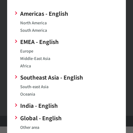
最新の製品情報やイベントの紹介
Americas - English
など幅広い情報を月1～２回お届
North America
けします。
South America
EMEA - English
SimSurfing
Europe
Middle-East Asia
ムラタ製品の特性表示や特性データのダウンロードがで
Africa
きます。
Southeast Asia - English
South-east Asia
村田製作所ウェブサイトへのご意見・ご要望
Oceania
India - English
Global - English
HOME
製品
イオナイザモジュール/オゾナイザモジュール
Other area