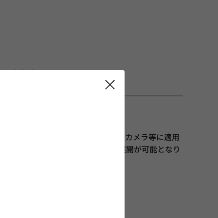
も対応
率化を実現しました。
リーズ、インフォテイメント系や駐車支援カメラ等に適用
充を行い、各種アプリケーションへの展開が可能となり