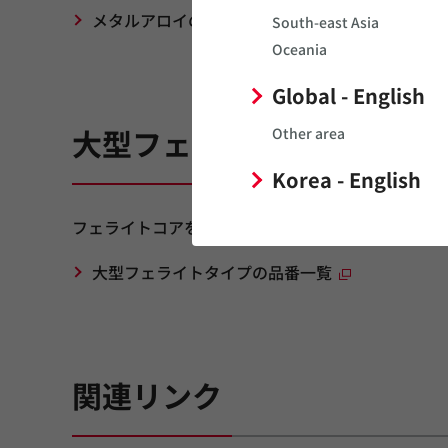
メタルアロイの高信頼性タイプ（インフォテイン
South-east Asia
Oceania
Global - English
大型フェライトパワーイン
Other area
Korea - English
フェライトコアを使用したパワーインダクタでは、6
大型フェライトタイプの品番一覧
関連リンク