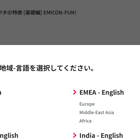
徴 [基礎編] EMICON-FUN!
機器まで～各種アプリケーションに
地域-言語を選択してください。
、高信頼性、高耐久性と、低コアロス材使用による回路の高効
なメタルアロイインダクタDFE2HCAH/DFE2MCAHシ
h
EMEA - English
252012Pシリーズなど、従来商品バリエーションのサイズ拡
Europe
Middle-East Asia
Africa
／セーフティ用）の品番一覧
English
India - English