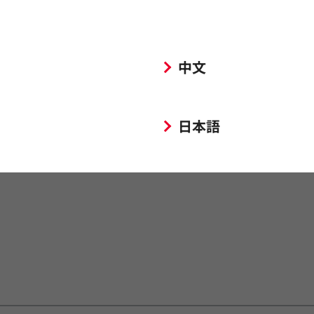
メント用）の品番一覧
中文
ダクタも充実
日本語
mm角から10mm角までをラインアップ。民生機器から自動