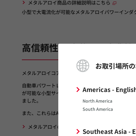
メタルアロイ商品の詳細説明はこちら
小型で大電流化が可能なメタルアロイパワーインダクタの特
高信頼性 ～車載から産業
お取引場所の
メタルアロイコアを採用し、独自工法による高品質
自動車パワートレイン／セーフティ用途への適用が可能
Americas - Englis
が可能な小型サイズのメタルアロイインダクタDFE
ました。
North America
South America
また、これらはAEC-Q200にも準拠しています。
メタルアロイの高信頼性タイプ（パワートレイン
Southeast Asia - 