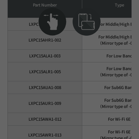
Part Number
Type
LXPC15AHA1-001
For Middle/High Ban
For Middle/High Ban
LXPC15AHR1-002
（Mirror type of -001
LXPC15ALA1-003
For Low Band
For Low Band
LXPC15ALR1-005
（Mirror type of -003
LXPC15AUA1-008
For Sub6G Band
For Sub6G Band
LXPC15AUR1-009
（Mirror type of -008
LXPC15AWA1-012
For Wi-Fi 6E
For Wi-Fi 6E
LXPC15AWR1-013
（Mirror type of -012