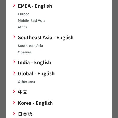
EMEA - English
Europe
Middle-East Asia
Africa
Southeast Asia - English
South-east Asia
評価結果
Oceania
India - English
Without cable
S-parameter
Global - English
Other area
中文
Korea - English
日本語