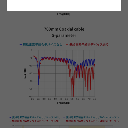
700mm Coaxial cable
S-parameter