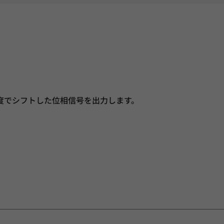
度でシフトした位相信号を出力します。
。