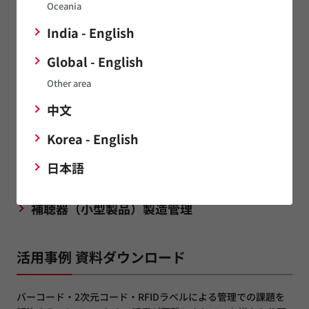
Oceania
India - English
Global - English
工具・設備ライフサイクル管理
Other area
中文
Korea - English
日本語
補聴器（小型製品）製造管理
活用事例 資料ダウンロード
バーコード・2次元コード・RFIDラベルによる管理での課題を