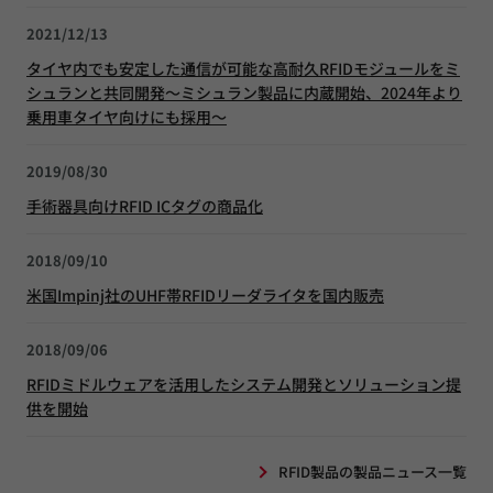
2021/12/13
タイヤ内でも安定した通信が可能な高耐久RFIDモジュールをミ
シュランと共同開発～ミシュラン製品に内蔵開始、2024年より
乗用車タイヤ向けにも採用～
2019/08/30
手術器具向けRFID ICタグの商品化
2018/09/10
米国Impinj社のUHF帯RFIDリーダライタを国内販売
2018/09/06
RFIDミドルウェアを活用したシステム開発とソリューション提
供を開始
RFID製品の製品ニュース一覧