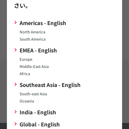
さい。
2017/03/21
小型低消費電力バイブレーションモーター「ピエゾバイブ」の
Americas - English
商品化について
North America
South America
アクチュエータの製品ニュース一覧
EMEA - English
Europe
Middle-East Asia
Africa
製品
マイクロメカトロ
Southeast Asia - English
マイクロブロア（エアポンプ）
South-east Asia
Oceania
アクチュエータ
India - English
Global - English