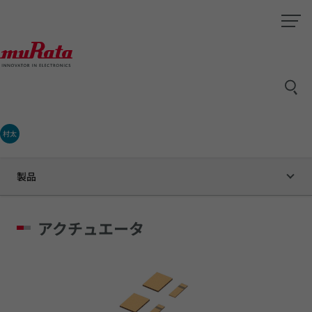
村太
製品
アクチュエータ