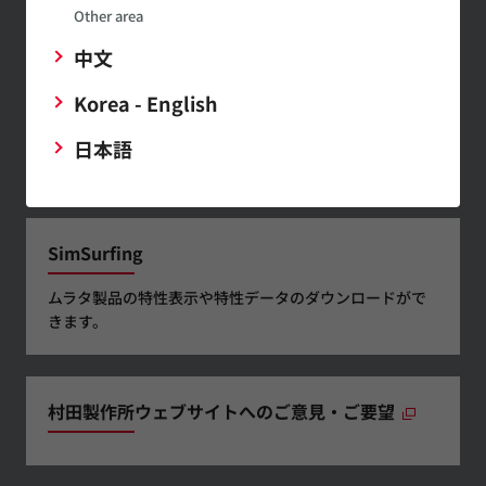
Other area
村田製作所メール
中文
マガジンの登録
Korea - English
最新の製品情報やイベントの紹介
など幅広い情報を月1～２回お届
日本語
けします。
SimSurfing
ムラタ製品の特性表示や特性データのダウンロードがで
きます。
村田製作所ウェブサイトへのご意見・ご要望