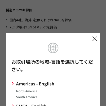
製造バラツキ評価
国内A社、海外B社はそれぞれN=10を評価
ムラタ製は10/Lot×3Lotを評価
比較仕様はλ/2波長板＠633nm
位相差は、回転補償子法で測定
波長板を詳しく見る
お取引場所の地域-言語を選択してくだ
さい。
お客様への価値提供
Americas - English
North America
水晶原石の生産から販売までワンストップだ
South America
からこその“お客様への新しい価値提供”
EMEA - English