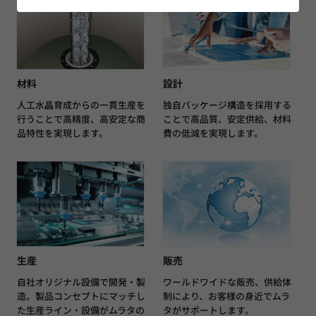
材料
設計
人工水晶育成からの一貫生産を
独自パッケージ構造を採用する
行うことで高精度、高安定な商
ことで高品質、安定供給、材料
品特性を実現します。
費の低減を実現します。
生産
販売
自社オリジナル設備で開発・製
ワールドワイドな販売、供給体
造。製品コンセプトにマッチし
制により、お客様の身近でムラ
た生産ライン・設備がムラタの
タがサポートします。