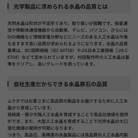
光学製品に求められる水晶の品質とは
天然水晶は形状が不定形であり、取り扱いが困難です。衛星通
信や移動体通信機器から自動車、テレビ、パソコン、さらには
DVD機器など情報家電分野などにニーズのある人工水晶は今後
もますます高い品質が求められるようになります。水晶の品質
基準は、IEC国際規格（IEC 60758）やJIS日本工業規格（JIS C
6704）などで定められていますが、村田製作所の人工水晶は基
準をクリアし、高いグレードを誇っています。
自社生産だからできる水晶原石の品質
ムラタではお客さまに高品質の製品をお届けするために人工水
晶から育成しています。
高純度・極少欠陥人工水晶を育成することで高品位価値を提供
ができ、また、大型人工水晶を育成することで光学水晶の大口
径化価値の提供が可能になります。
つまり、高品位、高精度の水晶製品には高品質の人工水晶内製