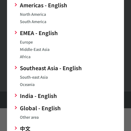
けします。
Americas - English
North America
South America
SimSurfing
EMEA - English
ムラタ製品の特性表示や特性データのダウンロードがで
Europe
きます。
Middle-East Asia
Africa
Southeast Asia - English
村田製作所ウェブサイトへのご意見・ご要望
South-east Asia
Oceania
India - English
HOME
製品
センサ
ショックセンサ（HDD・車載TPMS用）
購入・サポート
Global - English
Other area
このページをシェアする
中文