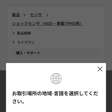
製品
センサ
ショックセンサ（HDD・車載TPMS用）
製品検索
ライブラリ
購入・サポート
村田製作所メール
マガジンの登録
お取引場所の地域-言語を選択してくだ
さい。
最新の製品情報やイベントの紹介
など幅広い情報を月1～２回お届