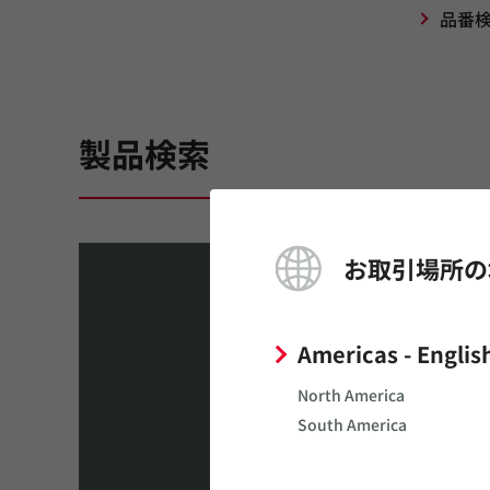
品番
製品検索
お取引場所の
品番検索
テキストボックスに製品の品番または品
～で始まる
～を含
Americas - Englis
North America
South America
製品一覧（ショックセンサ）