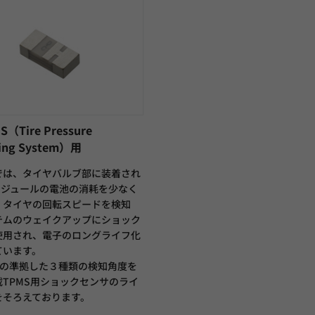
（Tire Pressure
ring System）用
では、タイヤバルブ部に装着され
モジュールの電池の消耗を少なく
、タイヤの回転スピードを検知
テムのウェイクアップにショック
使用され、電子のロングライフ化
ています。
200の準拠した３種類の検知角度を
TPMS用ショックセンサのライ
をそろえております。