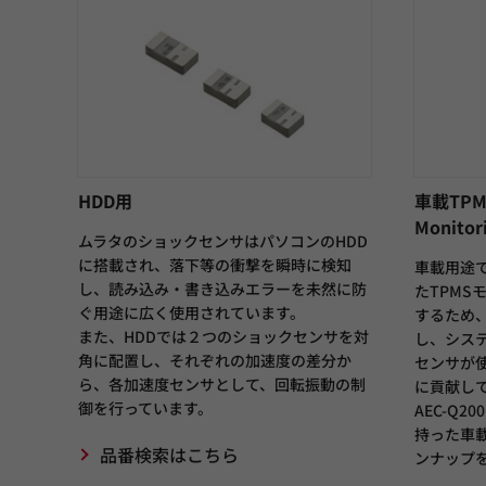
HDD用
車載TPMS
Monito
ムラタのショックセンサはパソコンのHDD
に搭載され、落下等の衝撃を瞬時に検知
車載用途
し、読み込み・書き込みエラーを未然に防
たTPMS
ぐ用途に広く使用されています。
するため
また、HDDでは２つのショックセンサを対
し、シス
角に配置し、それぞれの加速度の差分か
センサが
ら、各加速度センサとして、回転振動の制
に貢献し
御を行っています。
AEC-Q
持った車載
品番検索はこちら
ンナップ