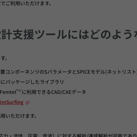
償でご利用いただけます。
設計支援ツールにはどのよう
ます。
コンポーネンツのSパラメータとSPICEモデル(ネットリスト
用にパッケージしたライブラリ
®
※
emtet
に利用できるCAD/CAEデータ
imSurfing
利用いただけます。
応力・流体、圧電、音波）に対する解析/連成解析が可能であ