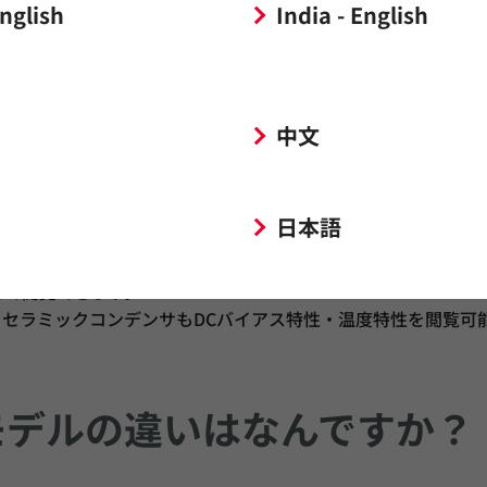
English
India - English
定条件
をご覧ください。
ラミックコンデンサにおけ
中文
はできますか？
日本語
とで閲覧できます。
セラミックコンデンサもDCバイアス特性・温度特性を閲覧可
モデルの違いはなんですか？