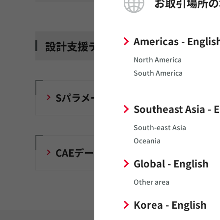
お取引場所の
Americas - Englis
設計支援データ一覧
North America
South America
Sパラメータ
Southeast Asia - 
South-east Asia
Oceania
CAEデータ
Global - English
Other area
Korea - English