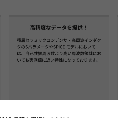
高精度なデータを提供！
積層セラミックコンデンサ・高周波インダク
タのSパラメータやSPICE モデルにおいて
は、自己共振周波数より高い周波数領域にお
いても実測値に近い特性になっております。