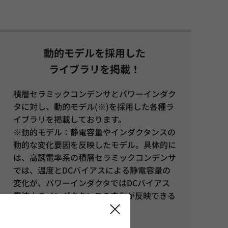
動的モデルを採用した
ライブラリを掲載！
積層セラミックコンデンサとパワーインダク
タに対し、動的モデル(※)を採用した各種ラ
イブラリを掲載しております。
※動的モデル：静電容量やインダクタンスの
動的な変化要因を反映したモデル。具体的に
は、高誘電率系の積層セラミックコンデンサ
では、温度とDCバイアスによる静電容量の
変化が、パワーインダクタではDCバイアス
電流よるインダクタンスの変化が反映できる
モデルになっています。