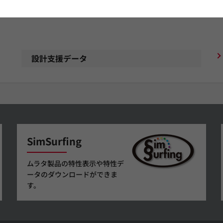
設計支援データ
SimSurfing
ムラタ製品の特性表示や特性デ
ータのダウンロードができま
す。