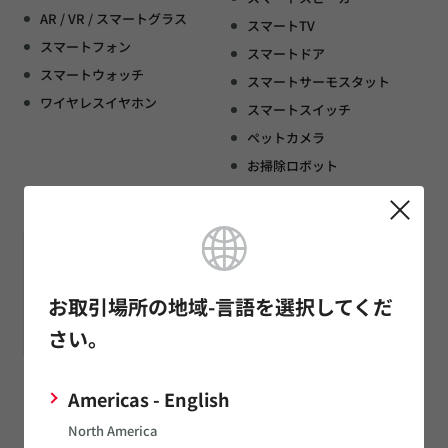
AR / VR / スマートグラス
スマートTV
スマートフォン
スマートドア
スマートウォッチ
スマートサーモスタット
ワイヤレスイヤホン
スマートスイッチ
ペットカメラ
お掃除ロボット
スマートメーター
お取引場所の地域-言語を選択してくだ
さい。
※
※
セキュリティ
トラッキング
Americas - English
セキュリティカメラ
ペット追跡
North America
スマートロック
荷物追跡