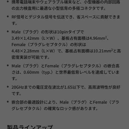
携帯電話端末やウェアラブル端末など、小型機器の内部回路
の出力検査用に最適な小型低背の多極コネクタです。
RF信号とデジタル信号を伝送でき、省スペースに貢献できま
す。
Male（プラグ）の形状は10pinタイプで
2
3.49×1.42mm（L×W）、基板占有面積は4.96mm
、
Female（プラグレセプタクル）の形状は
2
4.48×2.28mm（L×W）で、基板占有面積は10.21mm
と高
密度実装が可能です。
Male（プラグ）とFemale（プラグレセプタクル）の嵌合高
さは、0.60mm（typ.）と世界最低背レベルを達成していま
す。
20GHzまでの電圧定在波比が1.65以下で、高周波特性が良好
です。
嵌合部の最適設計により、Male（プラグ）とFemale（プラ
グレセプタクル）の確実なロック感があります。
製品ラインアップ