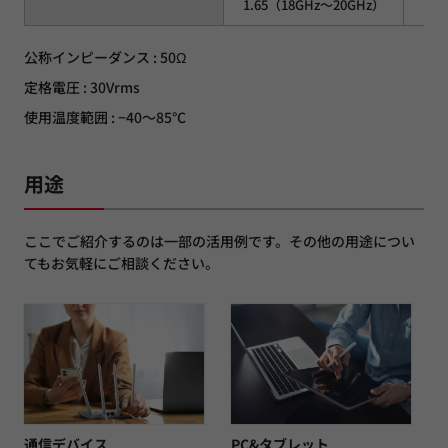
1.65（18GHz～20GHz）
1.6
公称インピーダンス : 50Ω
定格電圧 : 30Vrms
使用温度範囲 : −40～85°C
用途
ここでご紹介するのは一部の活用例です。その他の用途につい
てもお気軽にご相談ください。
通信デバイス
PC&タブレット