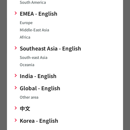
South America
紛失防止タグ
EMEA - English
Europe
Middle-East Asia
Africa
Southeast Asia - English
South-east Asia
※
※
ヘルスケア＆メディカル
POS
Oceania
電子体温計
India - English
心電図モニター
Global - English
補聴器
搾乳機
Other area
※
スイッチ付き高周波同軸コネクタ・高周波多極コネクタ（基板対
中文
基板 / 基板対FPCコネクタ）は民生品であるため、対応できかね
る場合がございます。
Korea - English
これらの用途にご検討の場合は、ご連絡ください。