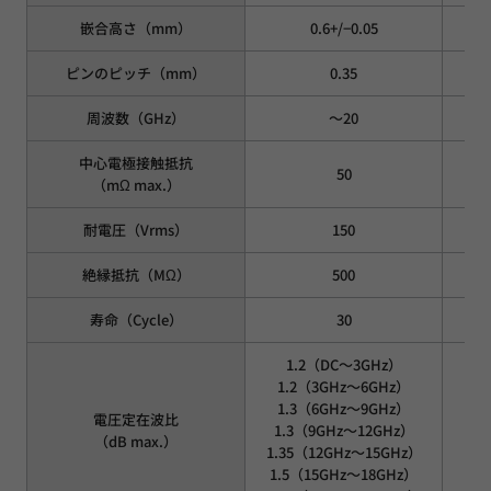
嵌合高さ（mm）
0.6+/−0.05
ピンのピッチ（mm）
0.35
周波数（GHz）
～20
中心電極接触抵抗
50
（mΩ max.）
耐電圧（Vrms）
150
絶縁抵抗（MΩ）
500
寿命（Cycle）
30
1.2（DC～3GHz）
1.2（3GHz～6GHz）
1
1.3（6GHz～9GHz）
1
電圧定在波比
1.3（9GHz～12GHz）
1.
（dB max.）
1.35（12GHz～15GHz）
1.3
1.5（15GHz～18GHz）
1.