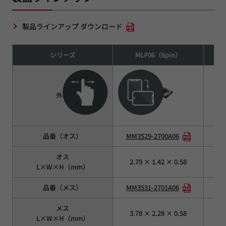
製品ラインアップ ダウンロード
シリーズ
MLF06（6pin）
外観
品番（オス）
MM3529-2700A06
MM
オス
2.79 × 1.42 × 0.58
3
L×W×H（mm）
品番（メス）
MM3531-2701A06
MM
メス
3.78 × 2.28 × 0.58
4
L×W×H（mm）