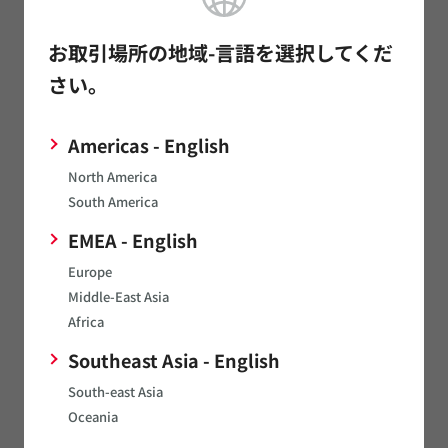
た場合や、許可されていない用途でご使用された場合、又は以
下の①から⑪までの用途でご使用された場合には、弊社は当該
お取引場所の地域-言語を選択してくだ
使用によって生じた不測の事故その他の損害に関する一切の責
任を負いかねますのでご注意ください。
さい。
これらの用途には、次のようなものがあります。
Americas - English
航空機器
宇宙機器
North America
South America
海底機器
発電所制御機器
EMEA - English
医療機器
Europe
輸送機器（自動車、列車、船舶等）
Middle-East Asia
Africa
交通用信号機器
防災/防犯機器
Southeast Asia - English
情報処理機器
South-east Asia
燃焼/爆発制御機器
Oceania
その他、上記機器と同等の機器