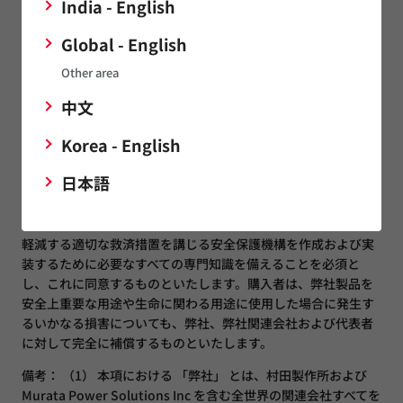
India - English
弊社は、購入者の用途・装置への適合性、特定の用途・目的へ
Global - English
の適合性について、明示または黙示の保証、表明または保証を
Other area
行うものではなく、また、購入者の用途に対する弊社製品の許
可されていない使用から生じるいかなる責任も負いません。弊
中文
社製品の特定の用途/目的への適合性および/または購入者の用
途または装置との適合性の判断は、購入者の責任および義務と
Korea - English
なります。
日本語
購入者は、弊社電源ユニット、弊社製品が使用される装置での
障害による結果の危険性予測して、障害とその結果を監視し、
損害を引き起こす可能性のある障害の発生を無くす、または、
軽減する適切な救済措置を講じる安全保護機構を作成および実
装するために必要なすべての専門知識を備えることを必須と
し、これに同意するものといたします。購入者は、弊社製品を
安全上重要な用途や生命に関わる用途に使用した場合に発生す
るいかなる損害についても、弊社、弊社関連会社および代表者
に対して完全に補償するものといたします。
備考： （1） 本項における 「弊社」 とは、村田製作所および
Murata Power Solutions Inc を含む全世界の関連会社すべてを