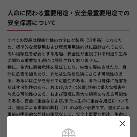
人命に関わる重要用途・安全最重要用途での
安全保護について
すべての製品は標準仕様のカタログ製品（汎用品）になるた
め、標準的な業務用および産業用用途向けに設計されており、
高い信頼性を必要とする用途、安全性が重視される用途や生命
に関わる重要な用途には設計されておりません。
特に、生命に直接危険を及ぼしたり、生命を喪失させたり、身
体に危害を加えたり、または生命を危険にさらす可能性のあ
る、あるいは生命を脅かす可能性のある、または身体に危害を
及ぼす可能性のある、および/または装置/財産に重大な損害を
与える可能性のある、および環境に重大な損害を与える可能性
のある、安全に重要なおよび/または生命に重要な用途について
は、書面による事前の弊社（1）の承認が必要です。書面による
事前の明示的な弊社の承認なしに、安全上重要な用途、生命に
関わる重要な用途、または関連する用途のためにムラタ標準製
品を使用することは、許可されていない使用とみなされます。
万が一、弊社カタログ記載の適用用途以外の用途でご使用され