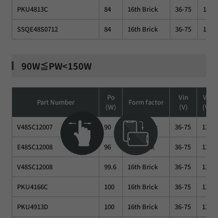
PKU4813C
84
16th Brick
36-75
12
SSQE48S0712
84
16th Brick
36-75
12
90W≦PW<150W
Po
Vin
Vo
Part Number
Form factor
(W)
(V)
(V)
V48SC12007
90
16th Brick
36-75
12
E48SC12008
96
8th Brick
36-75
12
V48SC12008
99.6
16th Brick
36-75
12
PKU4166C
100
16th Brick
36-75
12
PKU4913D
100
16th Brick
36-75
12