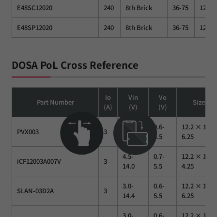
E48SC12020
240
8th Brick
36-75
12
E48SP12020
240
8th Brick
36-75
12
DOSA PoL Cross Reference
Io
Vin
Vo
Part Number
Size(m
(A)
(V)
(V)
3.0-
0.6-
12.2 × 12.2
PVX003
3
14.4
5.5
6.25
4.5-
0.7-
12.2 × 12.2
iCF12003A007V
3
14.0
5.5
4.25
3.0-
0.6-
12.2 × 12.2
SLAN-03D2A
3
14.4
5.5
6.25
3.0-
0.6-
12.2 × 12.2