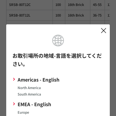
SRSB-80T12C
100
16th Brick
45-55
12
SRSB-80T12L
100
16th Brick
36-75
12
PKU4113D
120
16th Brick
36-75
12
SQE48T10120
120
8th Brick
36-75
12
E48SC12010
120
8th Brick
36-75
12
お取引場所の地域-言語を選択してくだ
E48SH12010
120
8th Brick
36-75
12
さい。
PKB4113C
144
8th Brick
36-75
12
Americas - English
0RCY-C2T12
144
8th Brick
36-75
12
North America
South America
150W≦PW<240W
EMEA - English
Europe
Po
Vin
Vo