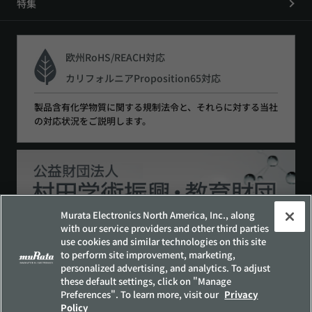
特集
欧州RoHS/REACH対応
カリフォルニアProposition65対応
製品含有化学物質に関する規制法令と、それらに対する当社
の対応状況をご説明します。
Murata Electronics North America, Inc., along
with our service providers and other third parties
use cookies and similar technologies on this site
to perform site improvement, marketing,
サイトポリシー
ソーシャルメディアポリシー
personalized advertising, and analytics. To adjust
個人情報保護方針
these default settings, click on "Manage
Preferences". To learn more, visit our
Privacy
お客様の個人情報の取り扱いについて
Policy