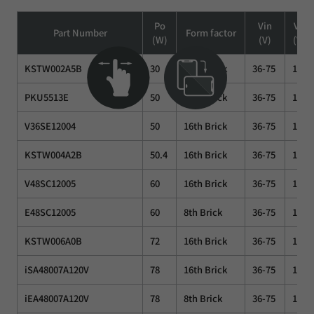
Po
Vin
Vo
Part Number
Form factor
(W)
(V)
(V)
KSTW002A5B
30
16th Brick
36-75
12
PKU5513E
50
16th Brick
36-75
12
V36SE12004
50
16th Brick
36-75
12
KSTW004A2B
50.4
16th Brick
36-75
12
V48SC12005
60
16th Brick
36-75
12
E48SC12005
60
8th Brick
36-75
12
KSTW006A0B
72
16th Brick
36-75
12
iSA48007A120V
78
16th Brick
36-75
12
iEA48007A120V
78
8th Brick
36-75
12