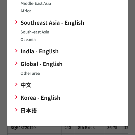
Part Number
Form factor
Middle-East Asia
(W)
(V)
(V)
Africa
E48SH12013
150
8th Brick
36-75
12
Southeast Asia - English
PKU4213D
204
16th Brick
36-75
12
South-east Asia
Oceania
India - English
PW≧240W
Global - English
Po
Vin
Vo
Other area
Part Number
Form factor
(W)
(V)
(V)
中文
PKB4204
240
8th Brick
40-75
12
Korea - English
0RCY-D4T12
240
8th Brick
36-75
12
日本語
0RCP-D4T12
240
8th Brick
36-75
12
SQE48T20120
240
8th Brick
36-75
12