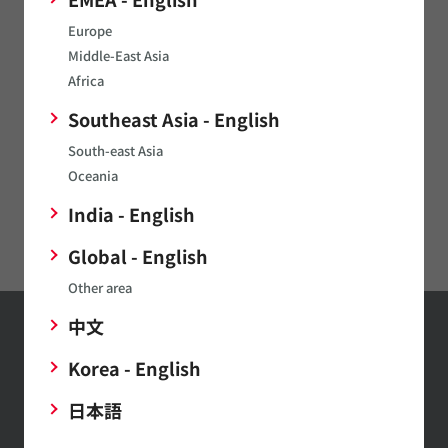
Europe
電源関連製品
Middle-East Asia
マイクロメカトロ
Africa
通信モジュール
Southeast Asia - English
South-east Asia
LPWA
Oceania
イオナイザモジュール/オゾナイザモジュール
India - English
Digital Panel Meters
Global - English
Other area
中文
お問い合わせ
Korea - English
お問い合わせはこちら
日本語