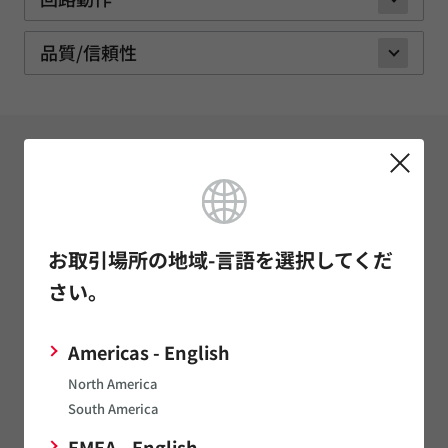
品質/信頼性
サポート
FAQ
コンデンサ（キャパシタ）
お取引場所の地域-言語を選択してくだ
インダクタ（コイル）
さい。
ノイズ対策部品/EMI除去フィルタ/TVSダイオード
サーミスタ
Americas - English
センサ
North America
タイミングデバイス
South America
発音部品
EMEA - English