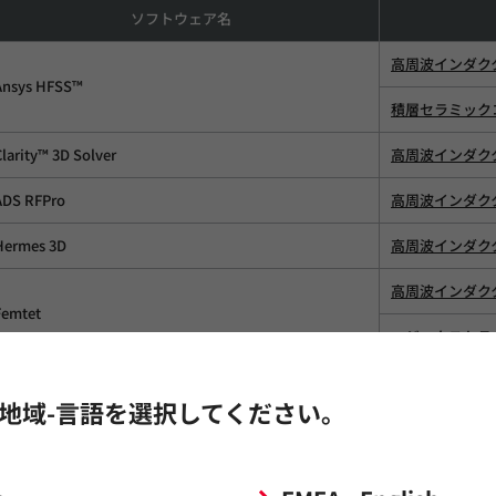
ソフトウェア名
高周波インダク
Ansys HFSS™
積層セラミック
Clarity™ 3D Solver
高周波インダク
ADS RFPro
高周波インダク
Hermes 3D
高周波インダク
高周波インダク
Femtet
マジックストラ
地域-言語を選択してください。