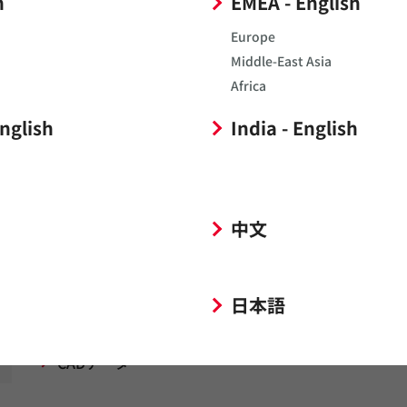
h
EMEA - English
Europe
Middle-East Asia
ソフトウェア名
Africa
Ansys Icepak®
電源系インダク
English
India - English
中文
日本語
SPICEモデル
CADデータ