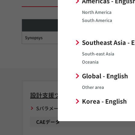
Americas - Englis
North America
South America
メーカー
Synopsys
Southeast Asia - 
South-east Asia
Oceania
Global - English
Other area
設計支援ツール
設計支援データ
Korea - English
Sパラメータ
CAEデータ