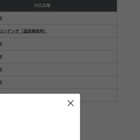
対応品種
タ
コンデンサ（温度補償用）
タ
タ
タ
タ
ップ