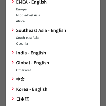
EMEA - English
Europe
Middle-East Asia
Africa
Southeast Asia - English
South-east Asia
Oceania
India - English
Global - English
Other area
5
製品詳細表示などもすぐに可能
中文
Korea - English
日本語