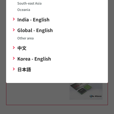
®
Wi-Fi
Modules / Wi-
South-east Asia
®
Bluetooth
Modules
®
®
Fi
+Bluetooth
Modules
Oceania
India - English
LPWA製品
UWBモジュール
Global - English
Other area
ミリ波レーダー
エッジAIモジュール
センサモジュール
中文
Korea - English
日本語
LPWA製品