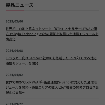
製品ニュース
2025/03/06
世界初、非地上系ネットワーク（NTN）とセルラーLPWAの両
方でSkylo Technologies社の認証を取得した通信モジュールを
商品化
2024/04/08
®
トラッカー向けSemtech社のICを搭載したLoRa
＋GNSS対応
通信モジュールを開発
2024/04/02
®
世界で初めてLoRaWAN
+衛星通信(S-Band)に対応した通信モ
ジュールを開発～通信エリアの拡大とIoT機器の開発プロセス合
理化に貢献～
2023/09/22