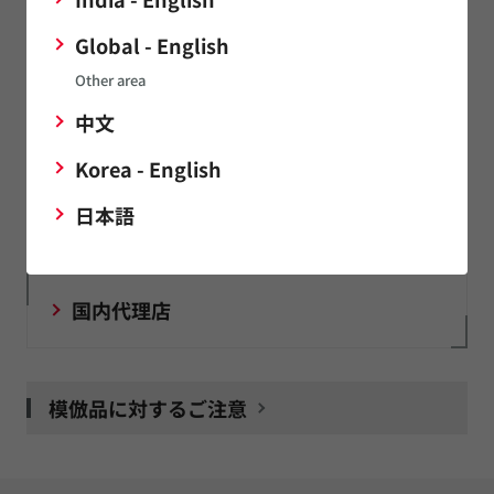
SimSurfing
Global - English
ムラタ製品の特性表示や特性データのダウンロードができま
Other area
す。
中文
Korea - English
Murata Software
日本語
エンジニア向けポータルサイト myMurata
国内代理店
模倣品に対するご注意