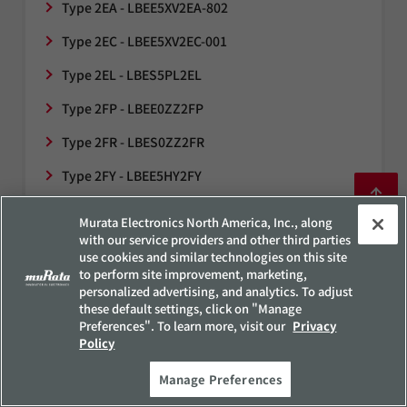
Type 2EA - LBEE5XV2EA-802
Type 2EC - LBEE5XV2EC-001
Type 2EL - LBES5PL2EL
Type 2FP - LBEE0ZZ2FP
Type 2FR - ​LBES0ZZ2FR
Type 2FY - LBEE5HY2FY
Type 2GY - ​LBEE5HY2GY
Murata Electronics North America, Inc., along
with our service providers and other third parties
Type 2GF - LBEE5WV2GF
use cookies and similar technologies on this site
to perform site improvement, marketing,
Type 2HK - LBWA0ZZ2HK
personalized advertising, and analytics. To adjust
these default settings, click on "Manage
Type 2HL - LBWA0ZZ2HL
Preferences". To learn more, visit our
Privacy
Policy
Type 2JM - LBWA0ZZ2JM
Manage Preferences
Type 2KL - LBEE0ZZ2KL