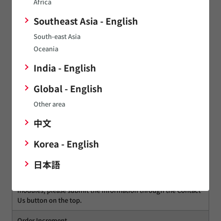
Africa
LBEE0ZZ2KL-EVB
Southeast Asia - English
Purchase
South-east Asia
Please check
distributor inventory for 2LL module
.
Oceania
Please check
distributor inventory for Embedded Artists' 2EL
M.2 module
.
India - English
Please check
Embedded Artists' inventory for 2LL M.2
module
.
Global - English
*2LL M.2 Module can be leverage for evaluation of Type 2KL
Other area
Please engage with Murata sales team and wireless team to
determine if this module is suitable for your applications.
中文
Murata reserves the right to support or not to support
Korea - English
requests based on the corporate policy that includes export
control and application restrictions, annual volume
日本語
requirement (100kpcs), or other requirements.
To expedite the qualification of your application for these
modules, please submit the information through the Contact
Us button on the top.
Order Increment