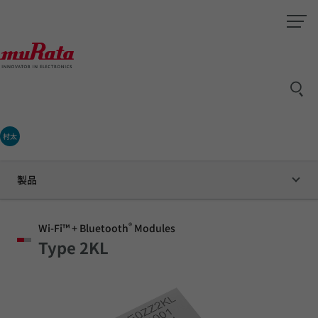
村太
製品
®
Wi-Fi™ + Bluetooth
Modules
Type 2KL