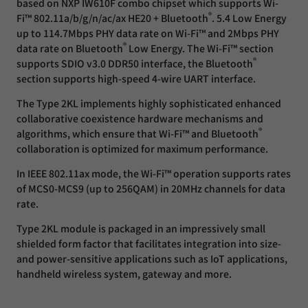
based on NXP IW610F combo chipset which supports Wi-
®
Fi™ 802.11a/b/g/n/ac/ax HE20 + Bluetooth
. 5.4 Low Energy
up to 114.7Mbps PHY data rate on Wi-Fi™ and 2Mbps PHY
®
data rate on Bluetooth
Low Energy. The Wi-Fi™ section
®
supports SDIO v3.0 DDR50 interface, the Bluetooth
section supports high-speed 4-wire UART interface.
The Type 2KL implements highly sophisticated enhanced
collaborative coexistence hardware mechanisms and
®
algorithms, which ensure that Wi-Fi™ and Bluetooth
collaboration is optimized for maximum performance.
In IEEE 802.11ax mode, the Wi-Fi™ operation supports rates
of MCS0-MCS9 (up to 256QAM) in 20MHz channels for data
rate.
Type 2KL module is packaged in an impressively small
shielded form factor that facilitates integration into size-
and power-sensitive applications such as IoT applications,
handheld wireless system, gateway and more.