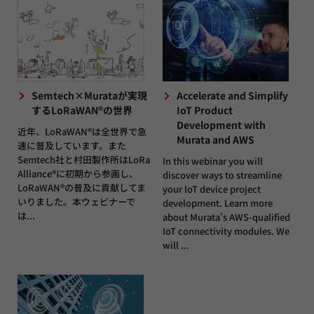
Semtech×Murataが実現
Accelerate and Simplify
するLoRaWAN®の世界
IoT Product
Development with
近年、LoRaWAN®は全世界で急
Murata and AWS
速に普及しています。また
Semtech社と村田製作所はLoRa
In this webinar you will
Alliance®に初期から参画し、
discover ways to streamline
LoRaWAN®の普及に貢献してま
your IoT device project
いりました。本ウェビナーで
development. Learn more
は...
about Murata's AWS-qualified
IoT connectivity modules. We
will ...