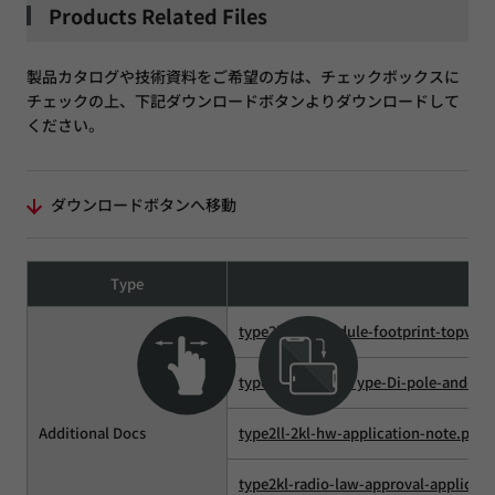
Products Related Files
製品カタログや技術資料をご希望の方は、チェックボックスに
チェックの上、下記ダウンロードボタンよりダウンロードして
ください。
ダウンロードボタンへ移動
Type
F
type2kl-2ll-module-footprint-topview
type2kl-2ll-PCB-Type-Di-pole-and-Tr
Additional Docs
type2ll-2kl-hw-application-note.pdf
type2kl-radio-law-approval-applicati