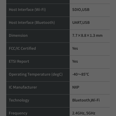
Host Interface (Wi-Fi)
SDIO,USB
Host Interface (Bluetooth)
UART,USB
Dimension
7.7×8.8×1.3 mm
FCC/IC Certified
Yes
ETSI Report
Yes
Operating Temperature (degC)
-40～85℃
IC Manufacturer
NXP
Technology
Bluetooth,Wi-Fi
Frequency
2.4GHz, 5GHz