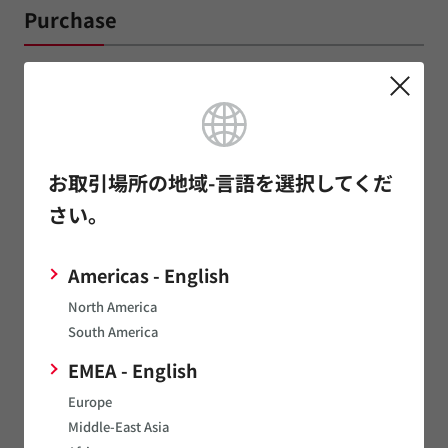
Purchase
Order Number
LBEE0ZZ2KL
お取引場所の地域-言語を選択してくだ
Where to Buy | Distributor Inventory
さい。
Sample Part Number
Americas - English
LBEE0ZZ2KL-SMP
North America
Production Part Number
South America
EMEA - English
LBEE0ZZ2KL-001
Europe
Development Kit Part Number
Middle-East Asia