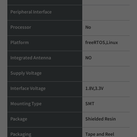
Peripheral Interface
Processor
No
Platform
freeRTOS,Linux
Integrated Antenna
NO
Supply Voltage
Interface Voltage
1.8V,3.3V
Mounting Type
SMT
Package
Shielded Resin
Packaging
Tape and Reel