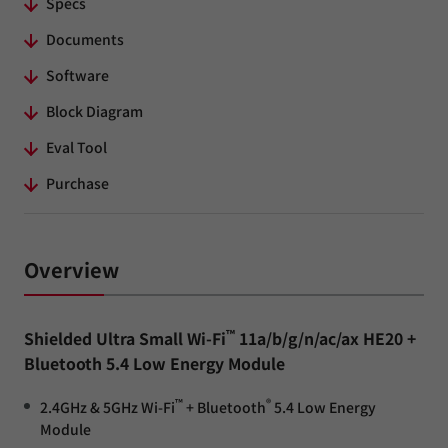
Specs
Documents
Software
Block Diagram
Eval Tool
Purchase
Overview
™
Shielded Ultra Small Wi-Fi
11a/b/g/n/ac/ax HE20 +
Bluetooth 5.4 Low Energy Module
™
®
2.4GHz & 5GHz Wi-Fi
+ Bluetooth
5.4 Low Energy
Module