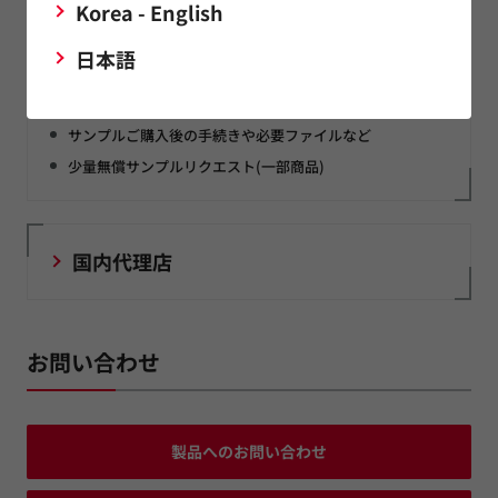
Korea - English
my Murata
日本語
ムラタのお客様限定ポータルサイト
一般公開していない製品(サポート)情報・資料など
サンプルご購入後の手続きや必要ファイルなど
少量無償サンプルリクエスト(一部商品)
国内代理店
お問い合わせ
製品へのお問い合わせ