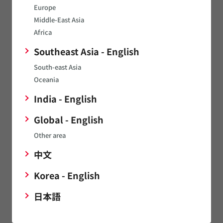
す。
Europe
Middle-East Asia
Africa
my Murata
Southeast Asia - English
ムラタのお客様限定ポータルサイト
South-east Asia
Oceania
一般公開していない製品(サポート)情報・資料など
サンプルご購入後の手続きや必要ファイルなど
India - English
少量無償サンプルリクエスト(一部商品)
Global - English
Other area
国内代理店
中文
Korea - English
日本語
模倣品に対するご注意