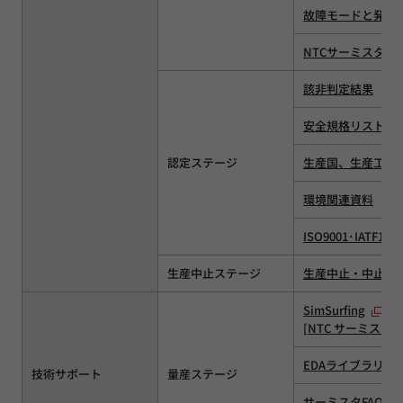
故障モードと発生
NTCサーミスタ実
該非判定結果
安全規格リスト
認定ステージ
生産国、生産工場
環境関連資料
ISO9001･IATF1
生産中止ステージ
生産中止・中止予
SimSurfing
[
NTC サーミスタ
EDAライブラリ
技術サポート
量産ステージ
サーミスタFAQ