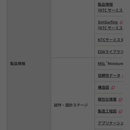
製品情報
[
NTC サーミスタ
][
SimSurfing
[
NTC サーミスタ
NTCサーミスタ品
EDAライブラリ
*
製品情報
MSL
Moisture Sen
信頼性データ
構造図
梱包仕様書
試作・設計ステージ
製造工程図
アプリケーション