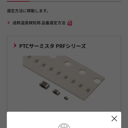
選定方法に移動します。
過熱温度検知用 品番選定方法
PTCサーミスタ PRFシリーズ
初期抵抗が10倍、100倍に変動