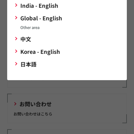
India - English
復帰性を有する電流ヒューズ
Global - English
Other area
関連リンク
中文
Korea - English
設計参考ガイド
日本語
PTCサーミスタにおけるアプリケーションノートや技術解説
など設計時に参考となるコンテンツを用意しました。
お問い合わせ
お問い合わせはこちら