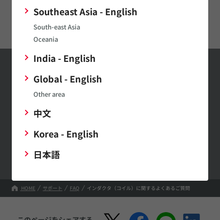
Southeast Asia - English
Digital Panel Meters
South-east Asia
Oceania
India - English
Global - English
お問い合わせ
Other area
お問い合わせはこちら
中文
Korea - English
村田製作所ウェブサイトへのご意見・ご要望
日本語
HOME
サポート
FAQ
インダクタ（コイル）に関するよくあるご質問
このページをシェアする