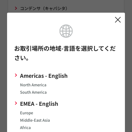
コンデンサ（キャパシタ）
インダクタ（コイル）
ノイズ対策部品/EMI除去フィルタ/TVSダイオード
サーミスタ
お取引場所の地域-言語を選択してくだ
センサ
さい。
タイミングデバイス
Americas - English
発音部品
North America
電源関連製品
South America
マイクロメカトロ
EMEA - English
通信モジュール
Europe
LPWA
Middle-East Asia
Africa
イオナイザモジュール/オゾナイザモジュール