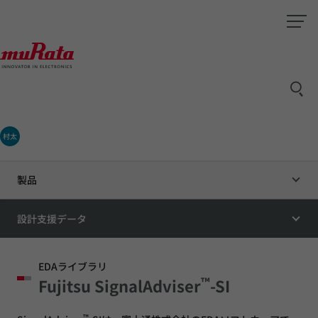
村太
製品
設計支援データ
EDAライブラリ
™
Fujitsu SignalAdviser
-SI
™