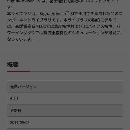
SignalAdviser
-SIは、富士通株式会社のEDAソフトウェアで
す。
™
本ライブラリは、SignalAdviser
-SIで使用できる当社製品のコ
ンポーネントライブラリです。本ライブラリの動的モデルで
は、高誘電率系MLCCでは温度特性およびDCバイアス特性、パ
ワーインダクタでは直流重畳特性のシミュレーションが可能に
なっています。
概要
最新バージョン
5.4.1
更新日
2014/09/08