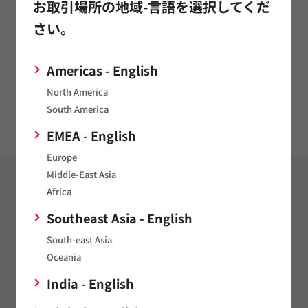
お取引場所の地域-言語を選択してくだ
シミュレーションモデルの品番追加やモデルの性能向上に
関するご依頼はこちら
さい。
Americas - English
その他
North America
シミュレーションモデルの品番追加やモデルの性能向上に
South America
関するご依頼はこちら
EMEA - English
Europe
Middle-East Asia
Africa
設計支援ツール
設計支援データ
Southeast Asia - English
EDAライブラリ
South-east Asia
Analog Devices LTspice™
Oceania
Ansys Electronics Desktop Circuit
India - English
Cadence™ AWR Design Environment (Microwave