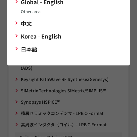
Global - English
Office)
Other area
Cadence™ OrCAD X Capture
中文
Cadence™ PSpice
Korea - English
Cadence™ Spectre
日本語
Cadence™ Virtuoso Studio RF
Keysight PathWave Advanced Design System
(ADS)
Keysight PathWave RF Synthesis(Genesys)
SIMetrix Technologies SIMetrix/SIMPLIS™
Synopsys HSPICE™
積層セラミックコンデンサ - LPB C-Format
高周波インダクタ（コイル）- LPB C-Format