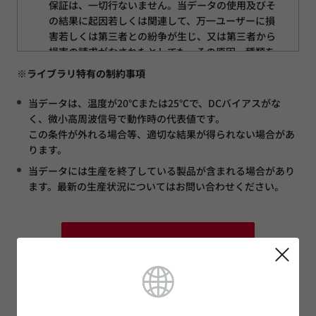
保証は、一切行ないません。当データの使用及びそ
の結果に起因若しくは関連して、万一ユーザーに損
害若しくは第三者との紛争が生じ、又は第三者から
損害の請求がなされたとしても、その原因、種類を
問わず当社は一切責任を負いません。
※ライブラリ特有の制約事項
当データは、改良のため予告なく変更することや掲
当データは、温度が20℃または25℃で、DCバイアスがな
載を停止することがあります。最新内容を常にご確
く、微小高周波信号で動作時の代表値です。
認ください。
この条件が外れる場合等、適切な結果が得られない場合があ
当データの知的財産権（著作権を含む）は、すべて株
ります。
式会社村田製作所にあります。当データを許可無く
当データには生産を終了している製品が含まれる場合があり
再配布および転載することを禁止します。
ます。最新の生産状況についてはお問い合わせください。
当社製品のご注文にあたっては、当データのみに依
拠することなく、詳細な仕様が記載されている納入
仕様書の内容をご確認ください。
上記に同意してダウンロード
コンデンサ