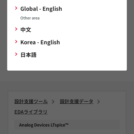
Global - English
インダクタ
シミュレーションモデルの品番追加やモデルの性能向上に
Other area
関するご依頼はこちら
中文
Korea - English
サーミスタ
日本語
シミュレーションモデルの品番追加やモデルの性能向上に
関するご依頼はこちら
設計支援ツール
設計支援データ
EDAライブラリ
Analog Devices LTspice™