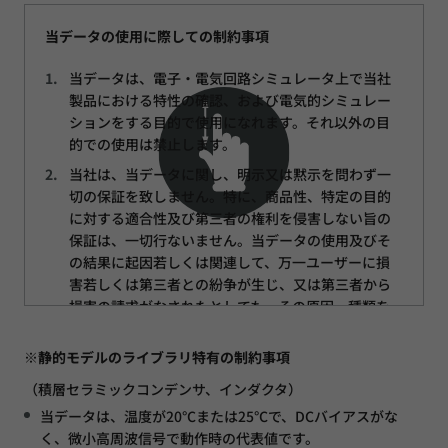
当データの使用に際しての制約事項
当データは、電子・電気回路シミュレータ上で当社
製品における特性の確認、および電気的シミュレー
ションをする目的で使用になれます。それ以外の目
的での使用は禁止します。
当社は、当データに関し、明示又は黙示を問わず一
切の保証を致しません。特に、商品性、特定の目的
に対する適合性及び第三者の権利を侵害しない旨の
保証は、一切行ないません。当データの使用及びそ
の結果に起因若しくは関連して、万一ユーザーに損
害若しくは第三者との紛争が生じ、又は第三者から
損害の請求がなされたとしても、その原因、種類を
問わず当社は一切責任を負いません。
※静的モデルのライブラリ特有の制約事項
当データは、改良のため予告なく変更することや掲
載を停止することがあります。最新内容を常にご確
（積層セラミックコンデンサ、インダクタ）
認ください。
当データは、温度が20°Cまたは25°Cで、DCバイアスがな
当データの知的財産権（著作権を含む）は、すべて株
く、微小高周波信号で動作時の代表値です。