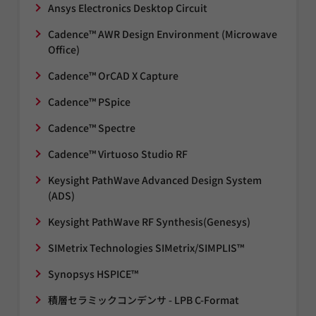
Ansys Electronics Desktop Circuit
Cadence™ AWR Design Environment (Microwave
Office)
Cadence™ OrCAD X Capture
Cadence™ PSpice
Cadence™ Spectre
Cadence™ Virtuoso Studio RF
Keysight PathWave Advanced Design System
(ADS)
Keysight PathWave RF Synthesis(Genesys)
SIMetrix Technologies SIMetrix/SIMPLIS™
Synopsys HSPICE™
積層セラミックコンデンサ - LPB C-Format