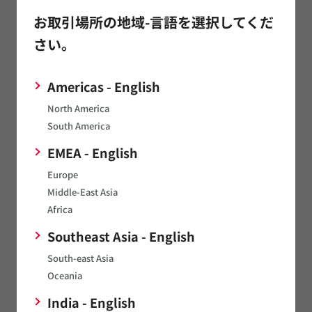
高周波インダクタ
お取引場所の地域-言語を選択してくだ
静的モデル
さい。
上記に同意してダウンロード
Americas - English
North America
NTCサーミスタ
South America
静的モデル
EMEA - English
Europe
上記に同意してダウンロード
Middle-East Asia
Africa
Southeast Asia - English
コンデンサ
South-east Asia
シミュレーションモデルの品番追加やモデルの性能向上に
Oceania
関するご依頼はこちら
India - English