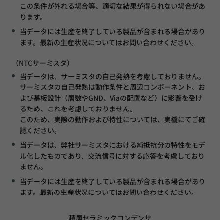
式会社村田製作所にあります。当データを許可無く
この条件が外れる場合等、適切な結果が得られない場合があ
再配布および転載することを禁止します。
ります。
当社製品のご注文にあたっては、当データのみに依
当データには生産を終了している製品が含まれる場合があり
拠することなく、詳細な仕様が記載されている納入
ます。最新の生産状況についてはお問い合わせください。
仕様書の内容をご確認ください。
（NTCサーミスタ）
当データは、サーミスタの自己発熱を考慮しておりません。
サーミスタの自己発熱は動作条件と周辺コンポーネント、お
よび基板設計（層数やGND、Viaの配置など）に影響を受け
るため、これを考慮しておりません。
このため、実際の動作および特性については、実機にてご確
認ください。
当データは、弊社サーミスタにおける純抵抗分の特性をモデ
ル化したものであり、交流信号に対する応答を考慮しており
ません。
当データには生産を終了している製品が含まれる場合があり
ます。最新の生産状況についてはお問い合わせください。
積層セラミックコンデンサ