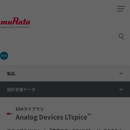
村太
製品
設計支援データ
EDAライブラリ
™
Analog Devices LTspice
™