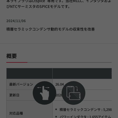
本ライブラリはLtspice
専用です。当社MLCC、インダクタおよ
びNTCサーミスタのSPICEモデルです。
2024/11/06
積層セラミックコンデンサ動的モデルの収束性を改善
概要
動
最新バージョン
26.04
更新日
2026/07/22
積層セラミックコンデンサ : 5,298ア
対応品種
パワーインダクタ : 1,655アイテム