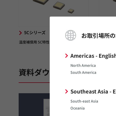
5Cシリーズ
6Uシ
お取引場所の
温度補償用 5C特性(0±30ppm/℃）
温度補償用 
Americas - Englis
North America
資料ダウンロード
South America
Southeast Asia - 
South-east Asia
Oceania