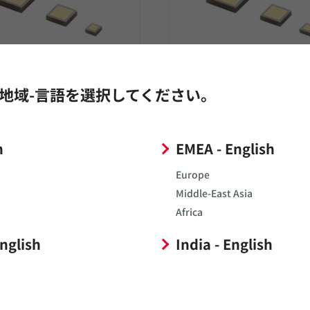
リーズ
B5シリーズ
地域-言語を選択してください。
6U特性(-750±120ppm/°C）
高誘電率系 B5特性(±10%）
h
EMEA - English
Europe
Middle-East Asia
Africa
English
India - English