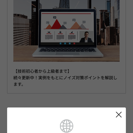
【技術初心者から上級者まで】
続々更新中！実例をもとにノイズ対策ポイントを解説し
ます。
資料ダウンロード
RoHS証明書 / REACH SVHC報告書