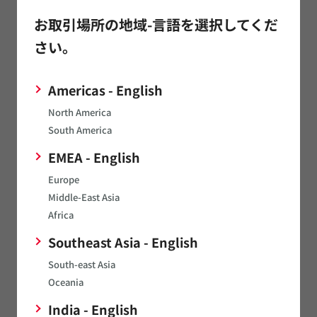
ISO･IATF認証取得状況、TISAX評価結果
お取引場所の地域-言語を選択してくだ
製品の該非判定結果
さい。
MSL（Moisture Sensitivity Level）
Americas - English
会員サイト my Murata Inductor Site限定
North America
South America
サンプルキット
EMEA - English
構造図 / 材料表
Europe
※
会員限定サイト「
my Murata
」に掲載しています。データ閲覧に
Middle-East Asia
はmy Murataアカウント作成 / ログインおよび、「Inductor
Africa
Site」の利用申請が必要です。
Southeast Asia - English
関連リンク
South-east Asia
Oceania
India - English