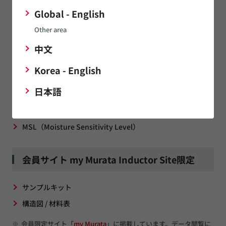
ます。
Global - English
Other area
資料ダウンロード
中文
Korea - English
RoHS証明書 / REACH SVHC報告書
日本語
ISO･IATF認証取得状況、TISAX評価結果
製品の該非判定結果
MSL（Moisture Sensitivity Level）
会員サイト my Murata Inductor Site限定
サンプルキット
構造図 / 材料表
※
会員限定サイト「
my Murata
」に掲載しています。データ閲覧に