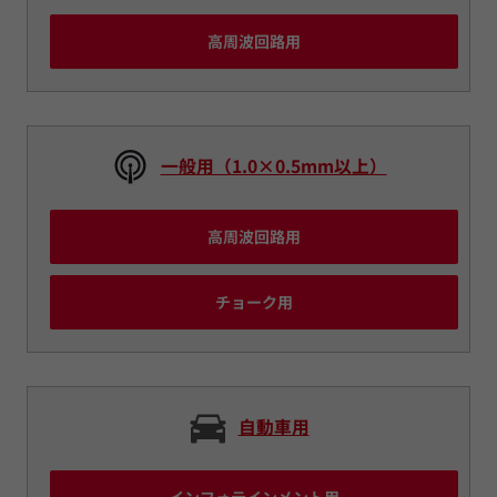
高周波回路用
一般用（1.0×0.5mm以上）
高周波回路用
チョーク用
自動車用