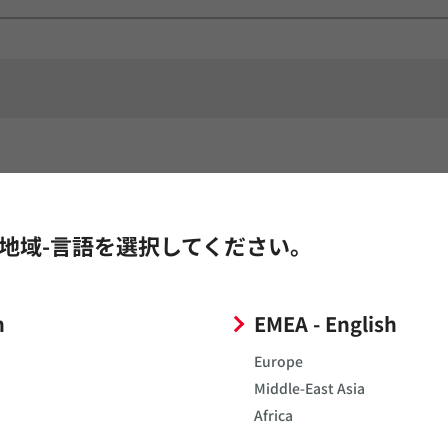
 (Ω)
挿入損失 Typ. (dB)
地域-言語を選択してください。
2.50GHz
2.40GHz
2.44GHz
2.50GHz
345
15.0
15.7
13.0
h
EMEA - English
Europe
Middle-East Asia
Africa