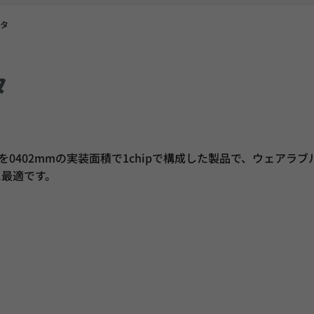
ルタ
タ
0402mmの実装面積で1chipで構成した製品で、ウェアラブ
に最適です。