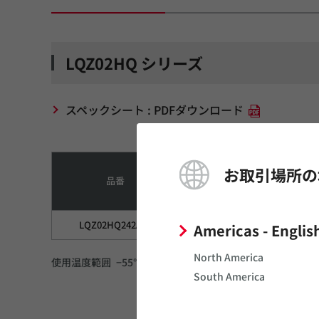
LQZ02HQ シリーズ
スペックシート : PDFダウンロード
インピーダンス Typ.
お取引場所の
品番
2.40GHz
2.44GHz
LQZ02HQ242A02
460
600
Americas - Englis
North America
使用温度範囲 −55°C ～ +125°C
South America