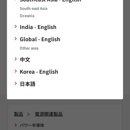
製品ニュース
South-east Asia
Oceania
2019/10/24
India - English
LED照明向け0.1%調光DALI電源の商品化について
Global - English
2016/03/07
Other area
ＣＴＣ、村田製作所、ＮＴＴデータ先端技術が共同でOpen
中文
Compute Projectに準拠したラックシステムを開発
Korea - English
AC-DCコンバータの製品ニュース一覧
日本語
製品
電源関連製品
パワー半導体