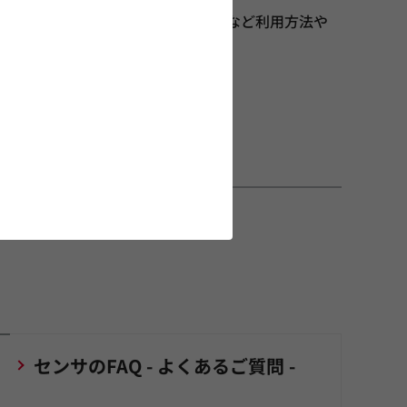
距離検知原理やPAS用途・人体検知など利用方法や
用途についてご覧いただけます。
センサのFAQ - よくあるご質問 -