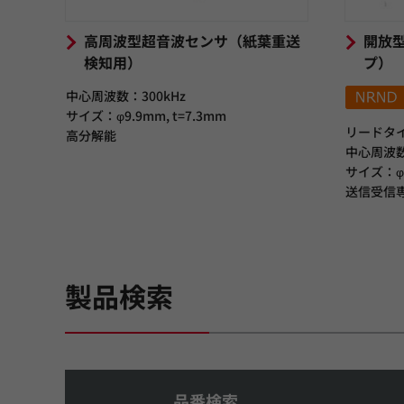
高周波型超音波センサ（紙葉重送
開放
検知用）
プ）
中心周波数：300kHz
サイズ：φ9.9mm, t=7.3mm
リードタ
高分解能
中心周波数
サイズ：φ9
送信受信
製品検索
品番検索