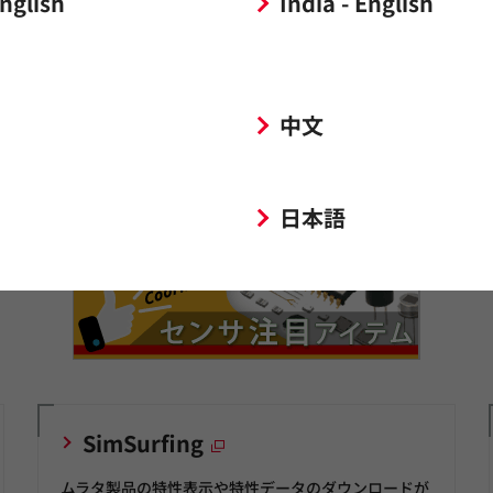
English
India - English
デモ動画で距離測定・侵入検知などの基本動作説明
をご覧いただけます。
中文
日本語
SimSurfing
ムラタ製品の特性表示や特性データのダウンロードが