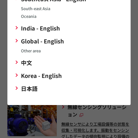
South-east Asia
お見積もりのお問い合わせ
Oceania
India - English
技術的なお問い合わせ
Global - English
模倣品に対するご注意
Other area
中文
Korea - English
センシングデータを使ったソリューションサ
ービス・製品はこちら
日本語
無線センシングソリューシ
ョン
無線センサにより工場設備等の状態を
収集・可視化します。振動をセンシン
グしたデータの傾向監視により設備の