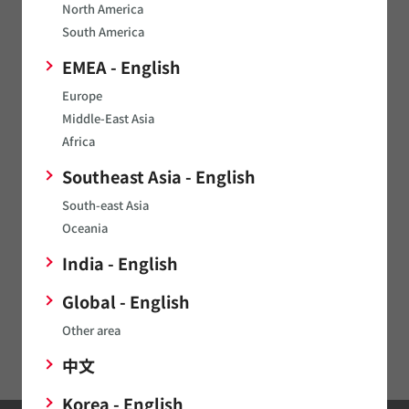
North America
South America
サーミスタ
EMEA - English
センサ
Europe
タイミングデバイス
Middle-East Asia
発音部品
Africa
電源関連製品
Southeast Asia - English
South-east Asia
マイクロメカトロ
Oceania
通信モジュール
India - English
LPWA
Global - English
イオナイザモジュール/オゾナイザモジュール
Other area
Digital Panel Meters
中文
Korea - English