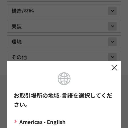
構造/材料
実装
環境
その他
サポート
FAQ
お取引場所の地域-言語を選択してくだ
さい。
コンデンサ（キャパシタ）
インダクタ（コイル）
Americas - English
ノイズ対策部品/EMI除去フィルタ/TVSダイオード