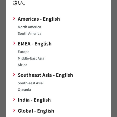
動作回路
さい。
その他
Americas - English
North America
South America
土壌センサ
EMEA - English
Europe
特性
Middle-East Asia
Africa
品名
Southeast Asia - English
South-east Asia
環境
Oceania
使用上の注意
India - English
Global - English
動作回路