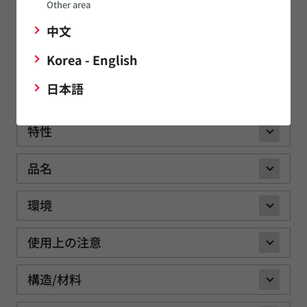
Other area
その他
中文
Korea - English
CO2センサ
日本語
特性
品名
環境
使用上の注意
構造/材料