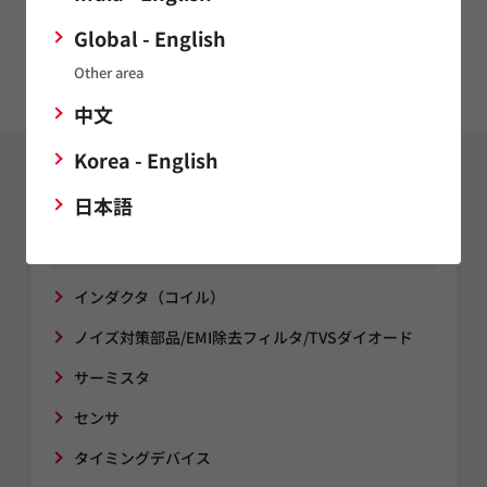
品質/信頼性
Global - English
その他
Other area
中文
Korea - English
サポート
FAQ
日本語
コンデンサ（キャパシタ）
インダクタ（コイル）
ノイズ対策部品/EMI除去フィルタ/TVSダイオード
サーミスタ
センサ
タイミングデバイス